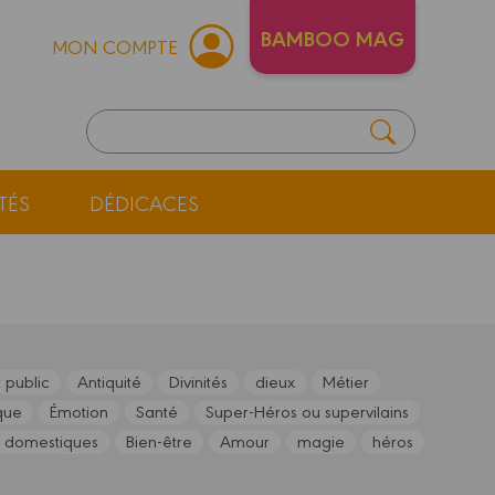
BAMBOO MAG
MON COMPTE
TÉS
DÉDICACES
 public
Antiquité
Divinités
dieux
Métier
que
Émotion
Santé
Super-Héros ou supervilains
 domestiques
Bien-être
Amour
magie
héros