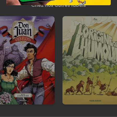
Chez nos autres labels
Don Juan des
L' Origine de
Flots
l'humour
Vol. 03/3
Tome 01
/05/2026
Date de parution :
13/05/2026
Date de parutio
uel camp rallierez-vous lors
Un drôle d'album qui racon
de la bataille finale ?
l'origine de l'humour !
En voir +
En voir +