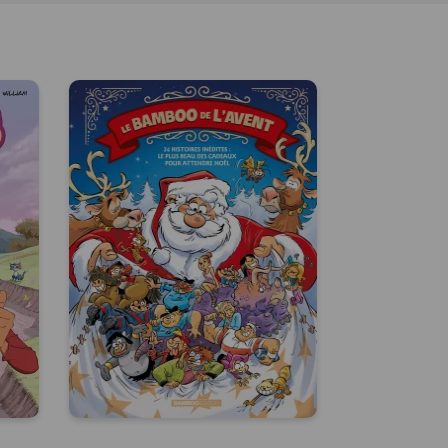
D
Bamboo de
l'avent
28/10/2026
Date de parution :
n :
24 histoires inédites : le plus
re
beau des cadeaux pour
es.
attendre Noël.