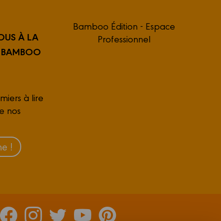
Bamboo Édition - Espace
OUS À LA
Professionnel
R BAMBOO
miers à lire
de nos
e !