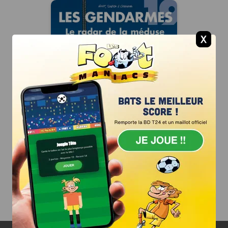
Les Gendarmes
Tome 19
28/10/2026
Date de parution :
Nos Gendarmes sont sur tous
les fronts (et un peu à côté).
Autres tomes
JE JOUE !
TOME 19
+ d'albums