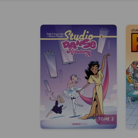
Studio Danse
Academy
Tome 02
28
28/10/2026
Date de parution :
Liberté, rigueur, émotion : et si la
d
plus belle danse était
simplement la leur ?
Autres tomes
TOME 2