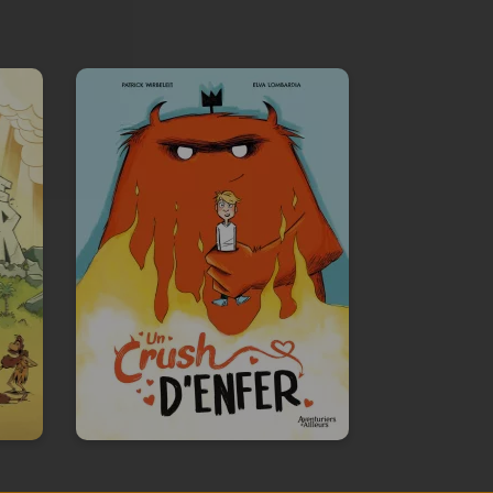
Un crush d'enfer
28/01/2026
Date de parution :
Des petits diables truculents
comme entremetteurs
amoureux...
n :
te
En voir +