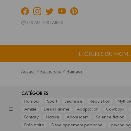
Panneau de gestion des cookies
LES AUTRES LABELS
LECTURES DU MOM
Accueil
/
Recherche
/
Humour
CATÉGORIES
Humour
Sport
Jeunesse
Réquisition
Mythol
Amitié
Dessin animé
Adaptation
Cowboys
Fantasy
Nature
Adolescent
Science-fiction
Préhistoire
Développement personnel
psycholog