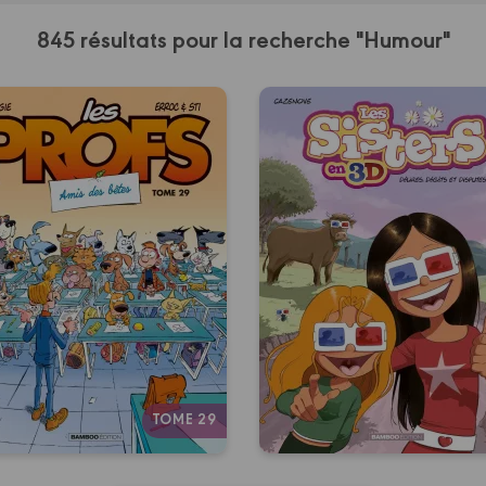
845 résultats pour la recherche "Humour"
Les Profs
Les Sisters : 3
Tome 29
Tome 01
/10/2026
Date de parution :
Un album ultra-actuel qui
01/07/2026
Date de parutio
écrypte les nouveaux codes
En 3D, les Sisters sont enco
du bahut !
plus délirantes et déchaîné
Ça saute aux yeux !
Autres tomes
TOME 29