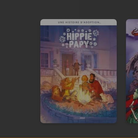
Une histoire
d'adoption...-
Hippie papy -
Histoire complète
27
29/04/2026
Date de parution :
Q
Et si le vrai héritage n’était pas
celui du sang, mais celui du
cœur ?
En voir +