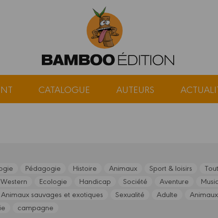
ENT
CATALOGUE
AUTEURS
ACTUALI
ogie
Pédagogie
Histoire
Animaux
Sport & loisirs
Tout
Western
Ecologie
Handicap
Société
Aventure
Musi
Animaux sauvages et exotiques
Sexualité
Adulte
Animaux
ie
campagne