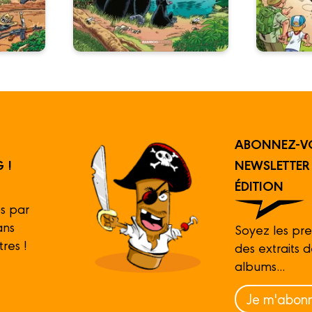
ABONNEZ-V
 !
NEWSLETTE
ÉDITION
s par
ans
Soyez les pre
tres !
des extraits 
albums...
Je m'abonn