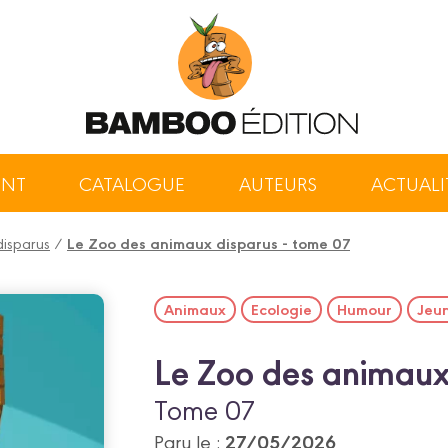
ENT
CATALOGUE
AUTEURS
ACTUALI
isparus
/
Le Zoo des animaux disparus - tome 07
Animaux
Ecologie
Humour
Jeu
Le Zoo des animaux
Tome 07
27/05/2026
Paru le :