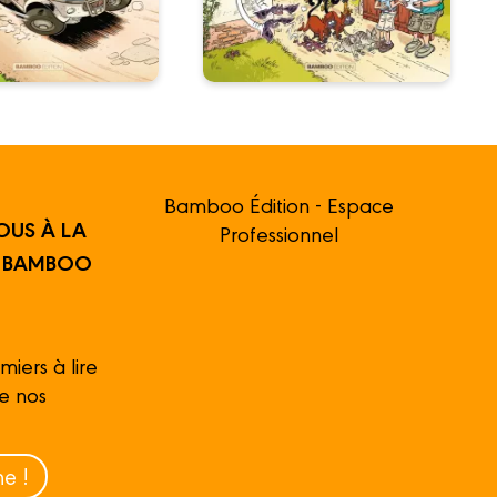
Bamboo Édition - Espace
OUS À LA
Professionnel
R BAMBOO
miers à lire
de nos
e !