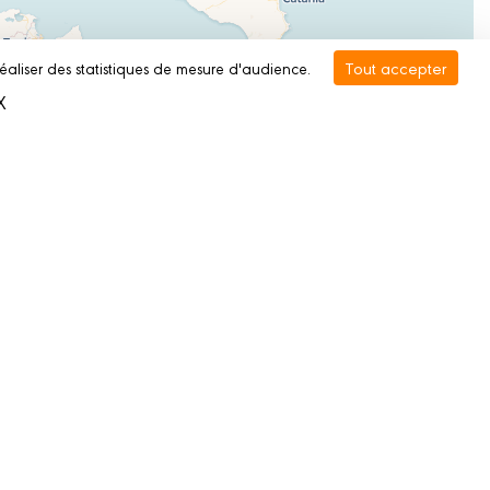
Tout accepter
réaliser des statistiques de mesure d'audience.
X
Masquer le bandeau des cookies
Leaflet
|
©
OpenStreetMap
contributors ©
CARTO