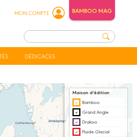
BAMBOO MAG
MON COMPTE
TÉS
DÉDICACES
Maison d'édition
Bamboo
Grand Angle
Drakoo
Fluide Glacial