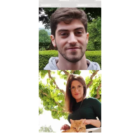
Scénariste
AXEL
Biographie
Albums
Dessinateur
AMELIA
NAVARRO
Biographie
Albums