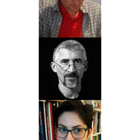
ALEXANDRE
AMOURIQ
Biographie
Albums
Scénariste
Dessinateur
ANDRÉ
AMOURIQ
Biographie
Albums
Scénariste
ANA
Biographie