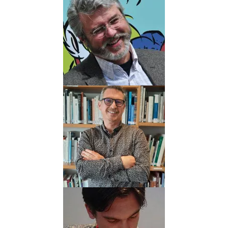
ACHDÉ
Biographie
Albums
Scénariste
ALKÉO
Biographie
Albums
Dessinateur
Coloriste
Scénariste