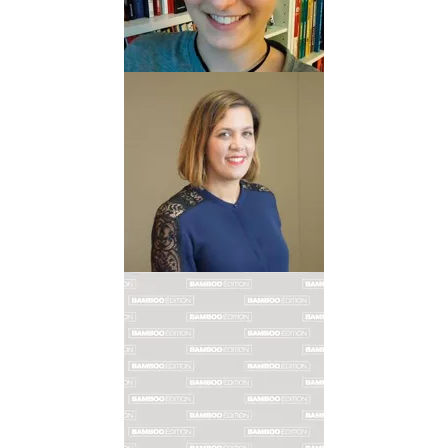
Albums
Scénariste
CHARLOTTE
ATTRY
Biographie
Albums
Coloriste
FRÉDÉRIQUE
AVRIL
Biographie
Albums