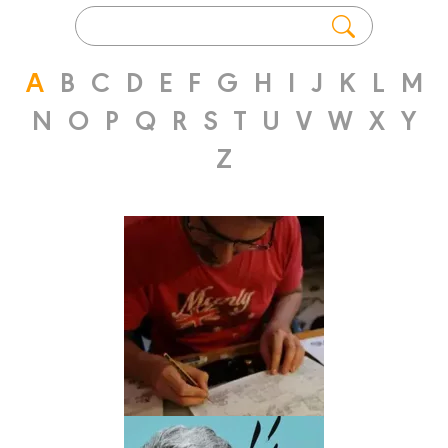
A
B
C
D
E
F
G
H
I
J
K
L
M
N
O
P
Q
R
S
T
U
V
W
X
Y
Z
Scénariste
GEORGES
ABOLIN
Biographie
Albums
Scénariste
Dessinateur