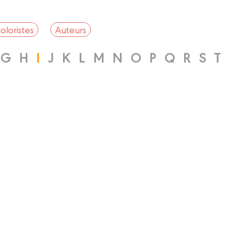
oloristes
Auteurs
G
H
I
J
K
L
M
N
O
P
Q
R
S
T