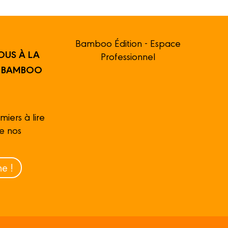
Bamboo Édition - Espace
OUS À LA
Professionnel
R BAMBOO
miers à lire
de nos
e !