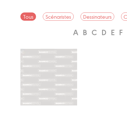
Tous
Scénaristes
Dessinateurs
C
A
B
C
D
E
F
Scénariste
FRANCK
ISARD
Biographie
Albums