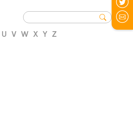
U
V
W
X
Y
Z