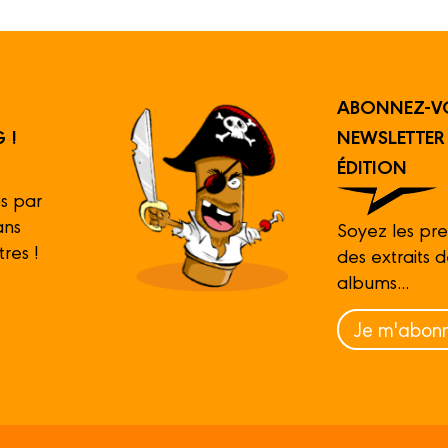
ABONNEZ-V
 !
NEWSLETTE
ÉDITION
s par
ans
Soyez les pre
tres !
des extraits 
albums...
Je m'abonn