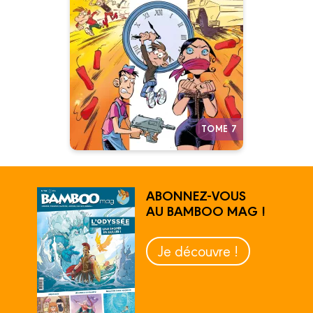
Tome 07
21/08/2024
Date de parution :
Les deux pires flics new yorkais
se la jouent 24 heures Chrono !
Autres tomes
TOME 7
ABONNEZ-VOUS
AU BAMBOO MAG !
Je découvre !