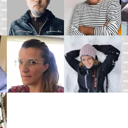
DI
MARTINO
Biographie
Biographie
Albums
Albums
Dessinateur
Coloriste
Scénariste
ARMELLE
CAROLE
DROUIN
DUBREUIL
R
Biographie
Biographie
Albums
Albums