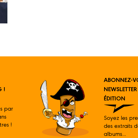
ABONNEZ-V
 !
NEWSLETTE
ÉDITION
s par
ans
Soyez les pre
tres !
des extraits 
albums...