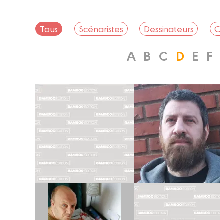
Tous
Scénaristes
Dessinateurs
C
A
B
C
D
E
F
Dessinateur
Scénariste
DAB'S
DAMIAN
Biographie
Biographie
Albums
Albums
Scénariste
Coloriste
JÉRÔME
RICHARD