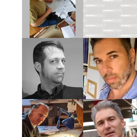
DERACHE
DESPRÉS
Biographie
Biographie
Albums
Albums
Dessinateur
Dessinateur
Coloriste
Scénariste
JACK
RAPHAËL
DOMON
DROMMELSCHLAGE
Biographie
Biographie
Albums
Albums
Coloriste
Auteur
Dessinateur
Scénariste
Dessinateur
DU
DU
VIGAN
PELOUX
Biographie