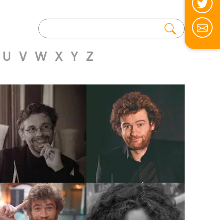
U
V
W
X
Y
Z
Dessinateur
Coloriste
Scénariste
OLIVIER
DAWID
DE
BENOIST
Biographie
Biographie
Albums
Albums
Dessinateur
Auteur
Dessinateur
MATHILDE
DOMAS