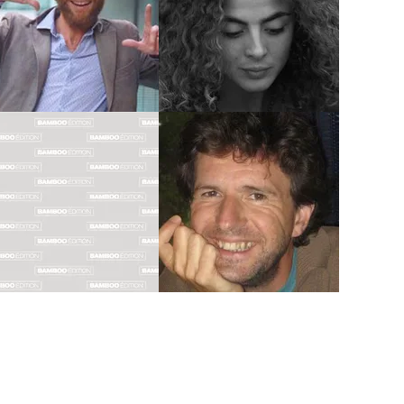
DOMECQ
Biographie
Biographie
Albums
Albums
Coloriste
Scénariste
ANNE-MARIE
DUGOMIER
DUCASSE
Biographie
Biographie
Albums
Albums