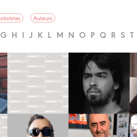
oloristes
Auteurs
G
H
I
J
K
L
M
N
O
P
Q
R
S
T
Coloriste
Dessinateur
MELVIN
DAV
DARMENTON
Biographie
Biographie
Albums
Albums
Dessinateur
Dessinateur
RICHARD
DIAZ