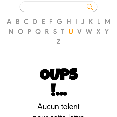
A
B
C
D
E
F
G
H
I
J
K
L
M
N
O
P
Q
R
S
T
U
V
W
X
Y
Z
OUPS
!...
Aucun talent
pour cette lettre