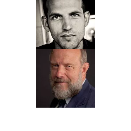
HAMO
Biographie
Albums
Scénariste
MICHEL
HIGNETTE
Biographie
Albums