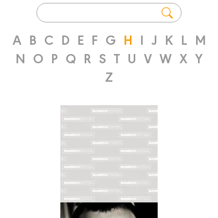
A
B
C
D
E
F
G
H
I
J
K
L
M
N
O
P
Q
R
S
T
U
V
W
X
Y
Z
Coloriste
AFROULA
HADJIYANNAKIS
Biographie
Albums
Dessinateur