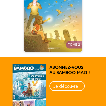
Tome 02
08/03/2017
Date de parution :
Une bande dessinée
d’aventures teintée d’écologie
et de pédagogie.
Autres tomes
TOME 2
ABONNEZ-VOUS
AU BAMBOO MAG !
Je découvre !