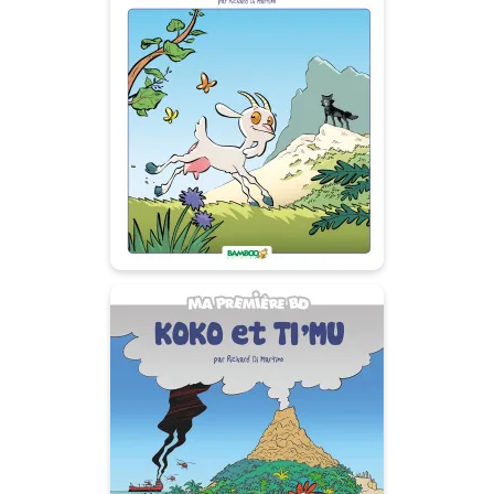
La Chèvre de Mr
Seguin
29/04/2015
Date de parution :
Autres tomes
Koko et Tim'u
02/05/2018
Date de parution :
Un conte écologique sur une île