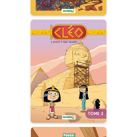
Cléo la petite
pharaonne
Tome 02
16/03/2016
Date de parution :
Découvrez la jeunesse des
grands personnages
historiques en BD.
Autres tomes
TOME 2