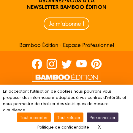
ABONNEZ-VOUS À LA
NEWSLETTER BAMBOO ÉDITION
Je m'abonne !
Bamboo Édition - Espace Professionnel
Contactez-nous
En acceptant l'utilisation de cookies nous pourrons vous
proposer des informations adaptées à vos centres d'intérêts et
Devenir partenaire
nous permettre de réaliser des statistiques de mesure
d'audience.
Tout accepter
Tout refuser
Personnaliser
© 2023 BAMBOO ÉDITION
Mentions légales
Conditions
X
Masquer le ba
Politique de confidentialité
d’utilisation
Vie privée
Gestion des cookies