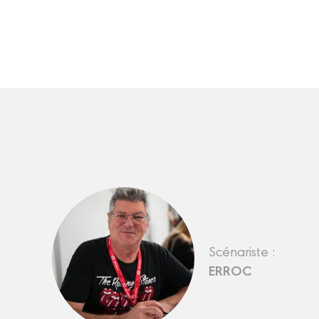
Scénariste :
ERROC