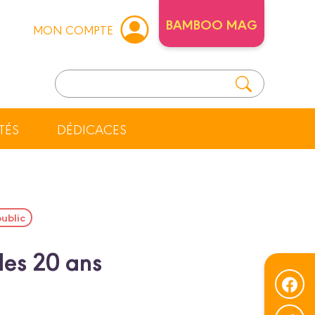
BAMBOO MAG
MON COMPTE
TÉS
DÉDICACES
public
des 20 ans