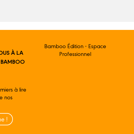
Bamboo Édition - Espace
OUS À LA
Professionnel
R BAMBOO
miers à lire
de nos
e !