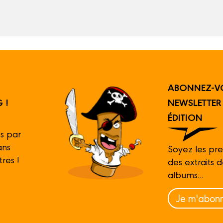
ABONNEZ-V
 !
NEWSLETTE
ÉDITION
s par
ans
Soyez les pre
tres !
des extraits 
albums...
Je m'abonn