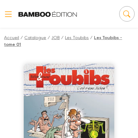
Panneau de gestion des cookies
Accueil
/
Catalogue
/
JOB
/
Les Toubibs
/
Les Toubibs -
tome 01