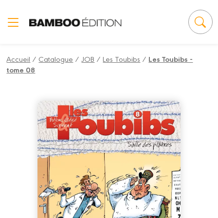
Panneau de gestion des cookies
Accueil
/
Catalogue
/
JOB
/
Les Toubibs
/
Les Toubibs -
tome 08