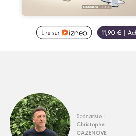
11,90 €
Lire sur
| Ac
Scénariste :
Christophe
CAZENOVE