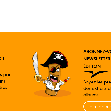
ABONNEZ-V
 !
NEWSLETTE
ÉDITION
s par
ans
Soyez les pre
tres !
des extraits 
albums...
Je m'abonn