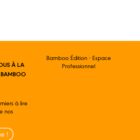
Bamboo Édition - Espace
OUS À LA
Professionnel
R BAMBOO
miers à lire
de nos
e !