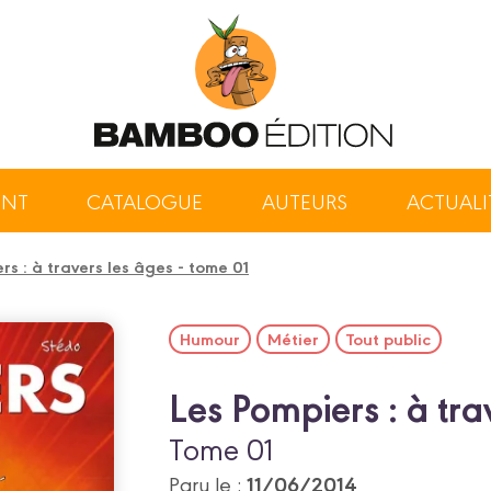
ENT
CATALOGUE
AUTEURS
ACTUALI
rs : à travers les âges - tome 01
Humour
Métier
Tout public
Les Pompiers : à tra
Tome 01
11/06/2014
Paru le :