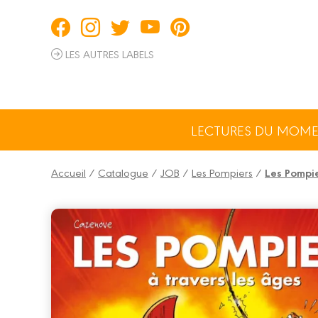
Panneau de gestion des cookies
LES AUTRES LABELS
LECTURES DU MOM
Accueil
/
Catalogue
/
JOB
/
Les Pompiers
/
Les Pompie