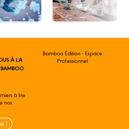
Bamboo Édition - Espace
OUS À LA
Professionnel
R BAMBOO
miers à lire
de nos
e !