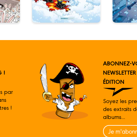
ABONNEZ-V
 !
NEWSLETTE
ÉDITION
s par
ans
Soyez les pre
tres !
des extraits 
albums...
Je m'abonn