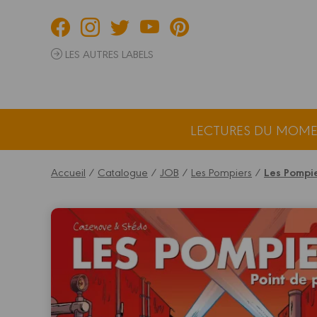
Panneau de gestion des cookies
LES AUTRES LABELS
LECTURES DU MOM
Accueil
/
Catalogue
/
JOB
/
Les Pompiers
/
Les Pompie