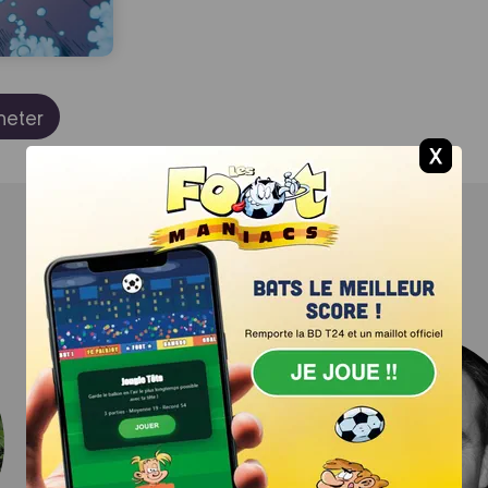
heter
Les auteurs
JE JOUE !
Scénariste :
Christophe
CAZENOVE