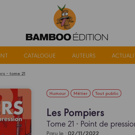
ENT
CATALOGUE
AUTEURS
ACTUALI
rs - tome 21
Humour
Métier
Tout public
Les Pompiers
Tome 21 - Point de pressio
02/11/2022
Paru le :