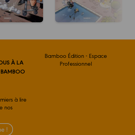
Bamboo Édition - Espace
OUS À LA
Professionnel
R BAMBOO
miers à lire
de nos
e !