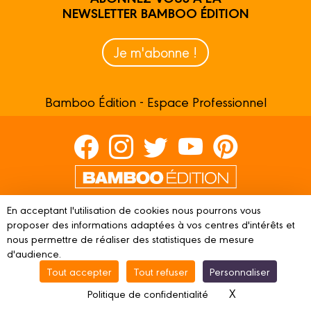
NEWSLETTER BAMBOO ÉDITION
Je m'abonne !
Bamboo Édition - Espace Professionnel
Contactez-nous
En acceptant l'utilisation de cookies nous pourrons vous
proposer des informations adaptées à vos centres d'intérêts et
Devenir partenaire
nous permettre de réaliser des statistiques de mesure
d'audience.
Tout accepter
Tout refuser
Personnaliser
© 2023 BAMBOO ÉDITION
Mentions légales
Conditions
X
Masquer le ba
Politique de confidentialité
d’utilisation
Vie privée
Gestion des cookies