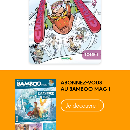
glisse
Tome 01
19/11/2008
Date de parution :
Autres tomes
TOME 1
ABONNEZ-VOUS
AU BAMBOO MAG !
Je découvre !