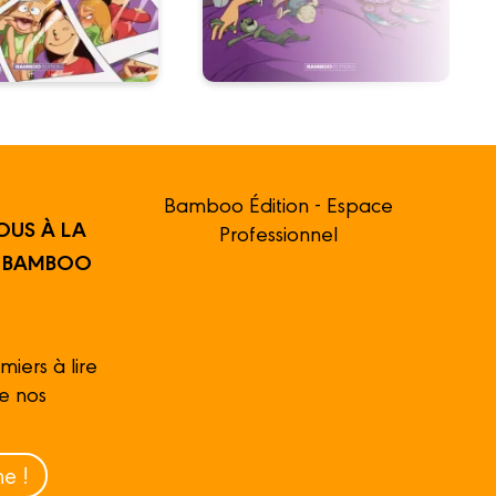
Bamboo Édition - Espace
OUS À LA
Professionnel
R BAMBOO
miers à lire
de nos
e !