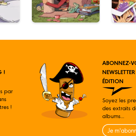
ABONNEZ-V
 !
NEWSLETTE
ÉDITION
s par
ans
Soyez les pre
tres !
des extraits 
albums...
Je m'abonn