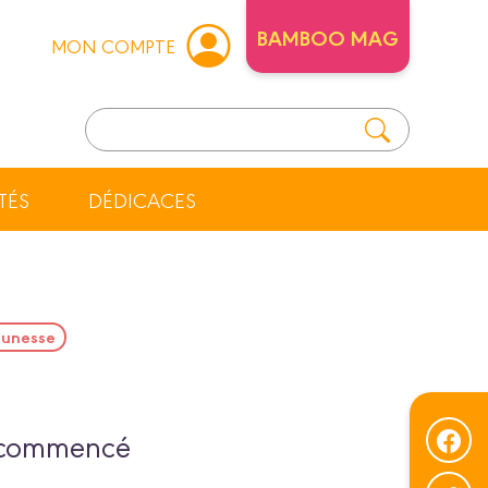
BAMBOO MAG
MON COMPTE
TÉS
DÉDICACES
eunesse
a commencé