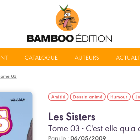
ENT
CATALOGUE
AUTEURS
ACTUALI
 tome 03
Amitié
Dessin animé
Humour
J
Les Sisters
Tome 03 - C'est elle qu'
06/05/2009
Paru le :