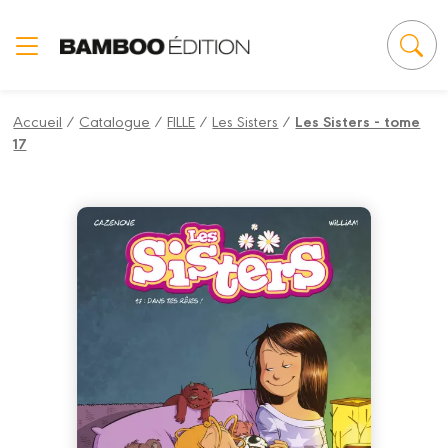
Panneau de gestion des cookies
Accueil
/
Catalogue
/
FILLE
/
Les Sisters
/
Les Sisters - tome
17