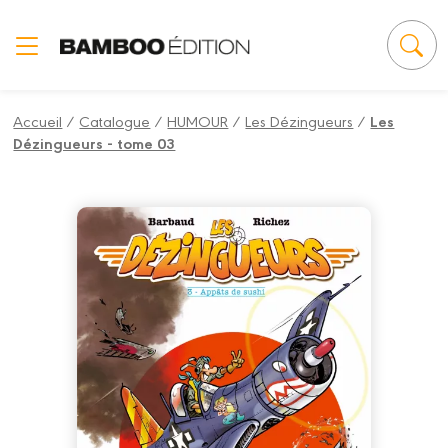
Panneau de gestion des cookies
Accueil
/
Catalogue
/
HUMOUR
/
Les Dézingueurs
/
Les
Dézingueurs - tome 03