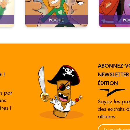
PO
POCHE
ABONNEZ-V
 !
NEWSLETTE
ÉDITION
s par
ans
Soyez les pre
tres !
des extraits 
albums...
Je m'abonn