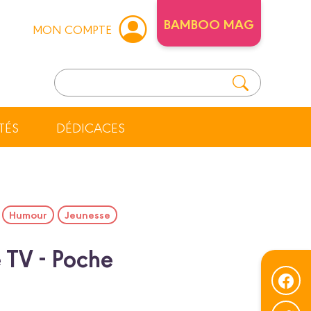
BAMBOO MAG
MON COMPTE
TÉS
DÉDICACES
Humour
Jeunesse
e TV - Poche
s