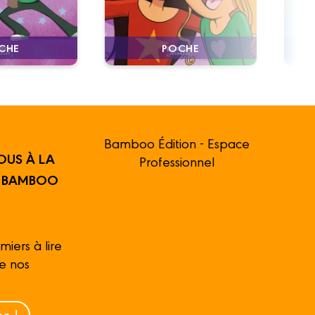
CHE
POCHE
Bamboo Édition - Espace
OUS À LA
Professionnel
R BAMBOO
miers à lire
de nos
e !