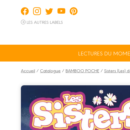
Panneau de gestion des cookies
LES AUTRES LABELS
LECTURES DU MOM
Accueil
/
Catalogue
/
BAMBOO POCHE
/
Sisters (Les)