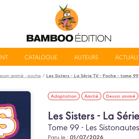
ENT
CATALOGUE
AUTEURS
ACTUALI
 dessin animé - poche
/
Les Sisters - La Série TV - Poche - tome 99
Adaptation
Amitié
Dessin animé
Les Sisters - La Séri
Tome 99 - Les Sistonaute
01/07/2026
Paru le :