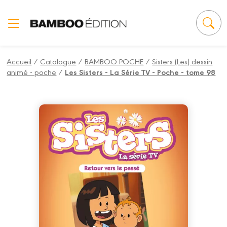
Panneau de gestion des cookies
Accueil
/
Catalogue
/
BAMBOO POCHE
/
Sisters (Les) dessin
animé - poche
/
Les Sisters - La Série TV - Poche - tome 98