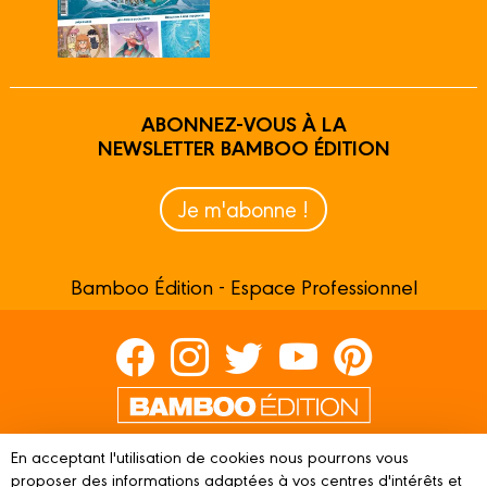
ABONNEZ-VOUS À LA
NEWSLETTER BAMBOO ÉDITION
Je m'abonne !
Bamboo Édition - Espace Professionnel
Contactez-nous
En acceptant l'utilisation de cookies nous pourrons vous
Devenir partenaire
proposer des informations adaptées à vos centres d'intérêts et