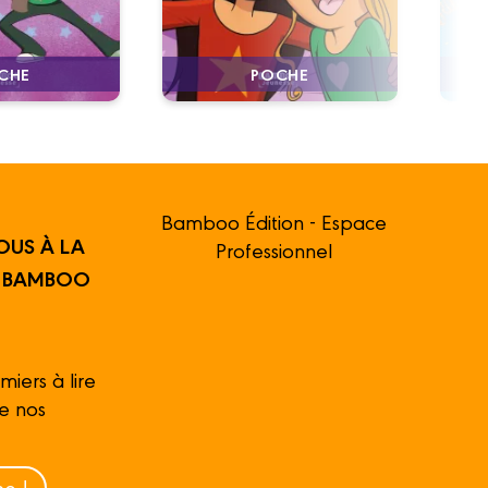
CHE
POCHE
Bamboo Édition - Espace
OUS À LA
Professionnel
R BAMBOO
miers à lire
de nos
e !