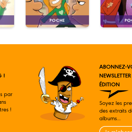
PO
POCHE
ABONNEZ-V
 !
NEWSLETTE
ÉDITION
s par
ans
Soyez les pre
tres !
des extraits 
albums...
Je m'abonn