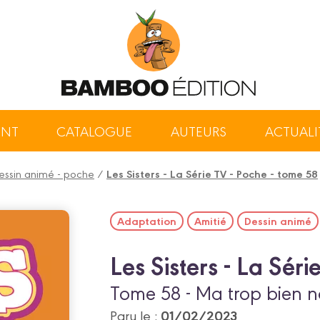
ENT
CATALOGUE
AUTEURS
ACTUALI
 dessin animé - poche
/
Les Sisters - La Série TV - Poche - tome 58
Adaptation
Amitié
Dessin animé
Les Sisters - La Séri
Tome 58 - Ma trop bien no
01/02/2023
Paru le :