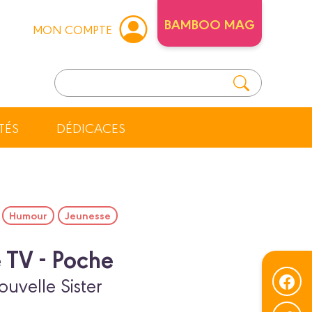
BAMBOO MAG
MON COMPTE
TÉS
DÉDICACES
Humour
Jeunesse
e TV - Poche
uvelle Sister