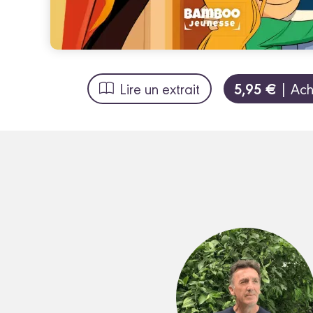
5,95 €
Lire un extrait
| Ach