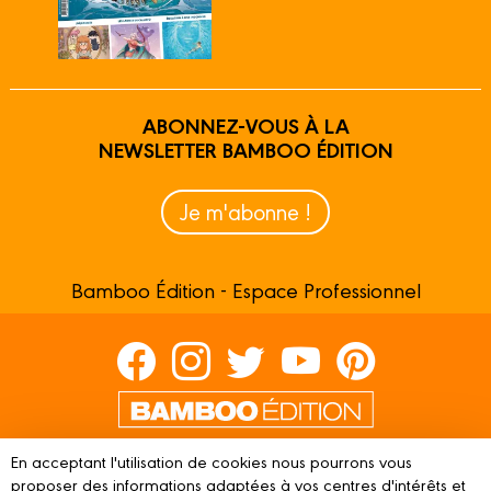
ABONNEZ-VOUS À LA
NEWSLETTER BAMBOO ÉDITION
Je m'abonne !
Bamboo Édition - Espace Professionnel
Contactez-nous
En acceptant l'utilisation de cookies nous pourrons vous
Devenir partenaire
proposer des informations adaptées à vos centres d'intérêts et