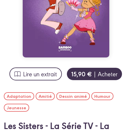
15,90 €
Lire un extrait
| Acheter
Adaptation
Amitié
Dessin animé
Humour
Jeunesse
Les Sisters - La Série TV - La