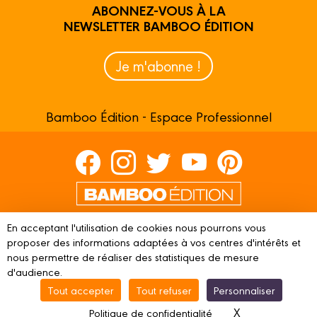
ABONNEZ-VOUS À LA
NEWSLETTER BAMBOO ÉDITION
Je m'abonne !
Bamboo Édition - Espace Professionnel
Contactez-nous
En acceptant l'utilisation de cookies nous pourrons vous
Devenir partenaire
proposer des informations adaptées à vos centres d'intérêts et
nous permettre de réaliser des statistiques de mesure
d'audience.
Tout accepter
Tout refuser
Personnaliser
© 2023 BAMBOO ÉDITION
Mentions légales
Conditions
X
Masquer le ba
Politique de confidentialité
d’utilisation
Vie privée
Gestion des cookies