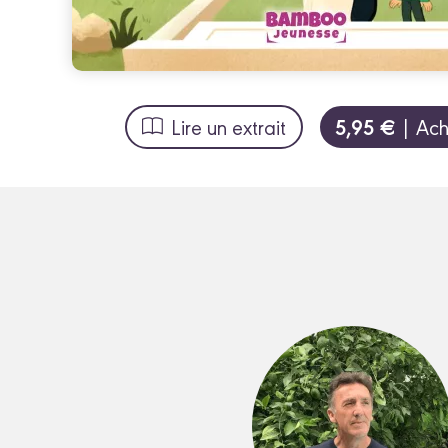
5,95 €
Lire un extrait
| Ach