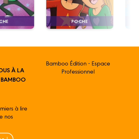
CHE
POCHE
Bamboo Édition - Espace
OUS À LA
Professionnel
R BAMBOO
miers à lire
de nos
e !