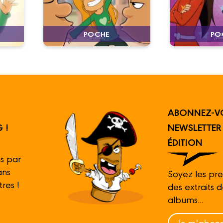
PO
POCHE
ABONNEZ-V
 !
NEWSLETTE
ÉDITION
s par
ans
Soyez les pre
tres !
des extraits 
albums...
Je m'abonn