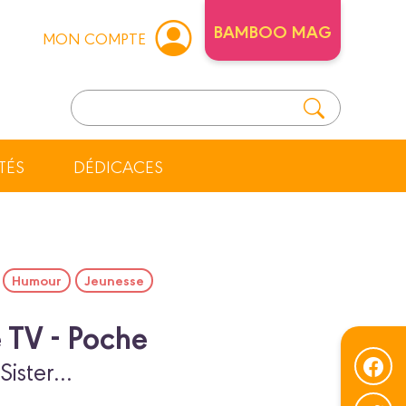
BAMBOO MAG
MON COMPTE
TÉS
DÉDICACES
Humour
Jeunesse
e TV - Poche
ister...