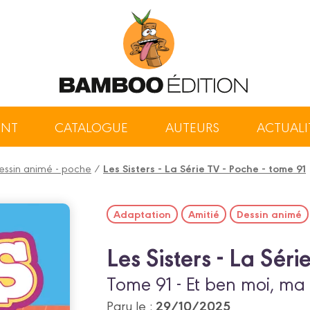
ENT
CATALOGUE
AUTEURS
ACTUALI
 dessin animé - poche
/
Les Sisters - La Série TV - Poche - tome 91
Adaptation
Amitié
Dessin animé
Les Sisters - La Séri
Tome 91 - Et ben moi, ma S
29/10/2025
Paru le :