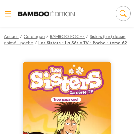
Panneau de gestion des cookies
Accueil
/
Catalogue
/
BAMBOO POCHE
/
Sisters (Les) dessin
animé - poche
/
Les Sisters - La Série TV - Poche - tome 62