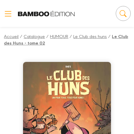
Panneau de gestion des cookies
Accueil
/
Catalogue
/
HUMOUR
/
Le Club des huns
/
Le Club
des Huns - tome 02