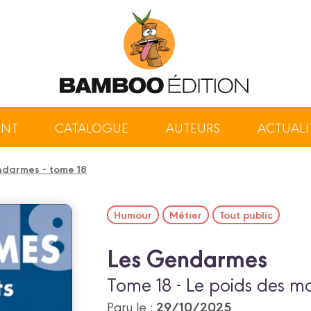
ENT
CATALOGUE
AUTEURS
ACTUALI
darmes - tome 18
Humour
Métier
Tout public
Les Gendarmes
Tome 18 - Le poids des m
29/10/2025
Paru le :