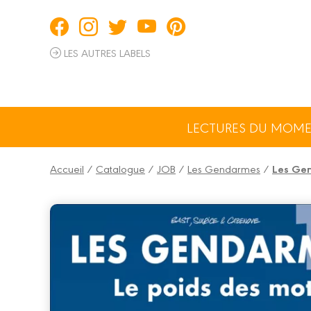
Panneau de gestion des cookies
LES AUTRES LABELS
LECTURES DU MOM
Accueil
/
Catalogue
/
JOB
/
Les Gendarmes
/
Les Gen