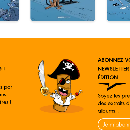
ABONNEZ-V
 !
NEWSLETTE
ÉDITION
s par
ans
Soyez les pre
tres !
des extraits 
albums...
Je m'abonn