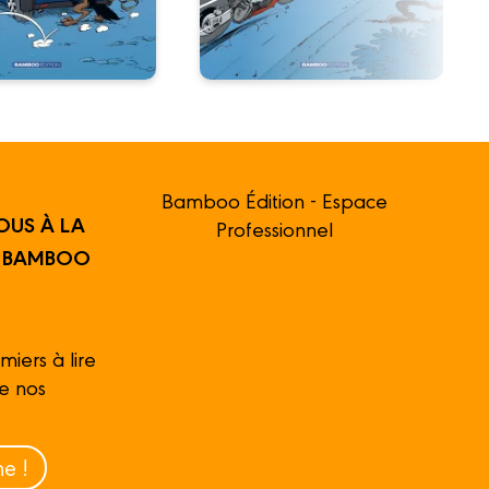
Bamboo Édition - Espace
OUS À LA
Professionnel
R BAMBOO
miers à lire
de nos
e !