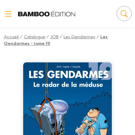
Panneau de gestion des cookies
Accueil
/
Catalogue
/
JOB
/
Les Gendarmes
/
Les
Gendarmes - tome 19