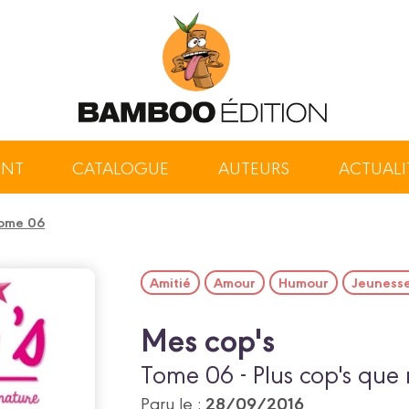
ENT
CATALOGUE
AUTEURS
ACTUALI
tome 06
Amitié
Amour
Humour
Jeuness
Mes cop's
Tome 06 - Plus cop's que
28/09/2016
Paru le :