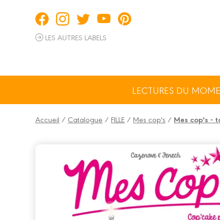
Panneau de gestion des cookies
LES AUTRES LABELS
LECTURES DU MOM
Accueil
/
Catalogue
/
FILLE
/
Mes cop's
/
Mes cop's - 