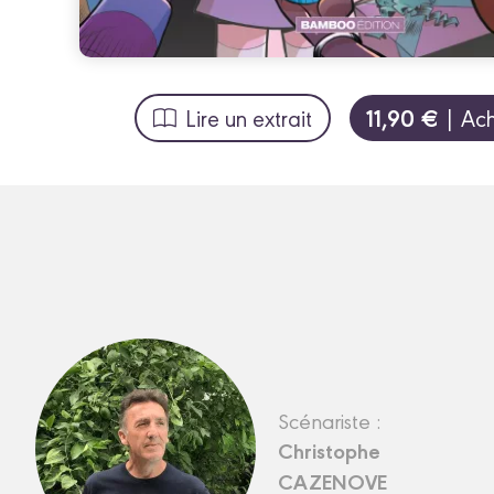
11,90 €
Lire un extrait
| Ach
Scénariste :
Christophe
CAZENOVE