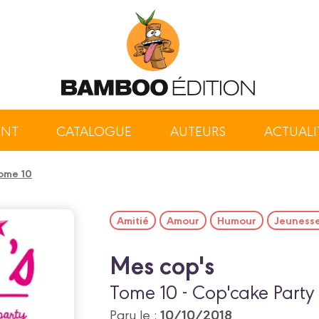
ENT
CATALOGUE
AUTEURS
ACTUALI
tome 10
Amitié
Amour
Humour
Jeuness
Mes cop's
Tome 10 - Cop'cake Party
10/10/2018
Paru le :