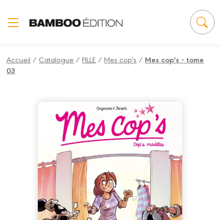
Panneau de gestion des cookies
Accueil
/
Catalogue
/
FILLE
/
Mes cop's
/
Mes cop's - tome
03