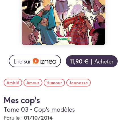
11,90 €
Lire sur
| Acheter
Amitié
Amour
Humour
Jeunesse
Mes cop's
Tome 03 - Cop's modèles
01/10/2014
Paru le :