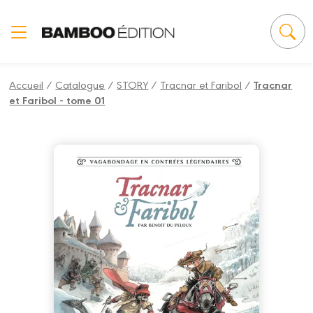
Panneau de gestion des cookies
Accueil
/
Catalogue
/
STORY
/
Tracnar et Faribol
/
Tracnar
et Faribol - tome 01