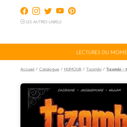
Panneau de gestion des cookies
LES AUTRES LABELS
LECTURES DU MOM
Accueil
/
Catalogue
/
HUMOUR
/
Tizombi
/
Tizombi -