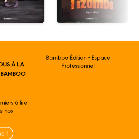
Bamboo Édition - Espace
OUS À LA
Professionnel
R BAMBOO
miers à lire
de nos
e !