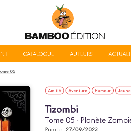
ENT
CATALOGUE
AUTEURS
ACTUALI
 tome 05
Amitié
Aventure
Humour
Jeune
Tizombi
Tome 05 - Planète Zombi
27/09/2023
Paru le :