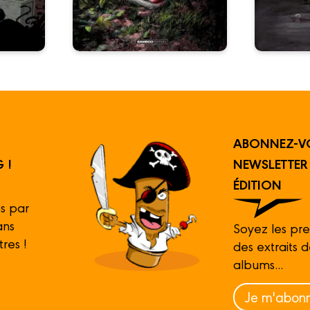
ABONNEZ-V
 !
NEWSLETTE
ÉDITION
s par
ans
Soyez les pre
tres !
des extraits 
albums...
Je m'abonn