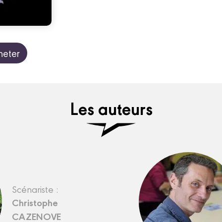
heter
Les auteurs
Scénariste :
Christophe
CAZENOVE