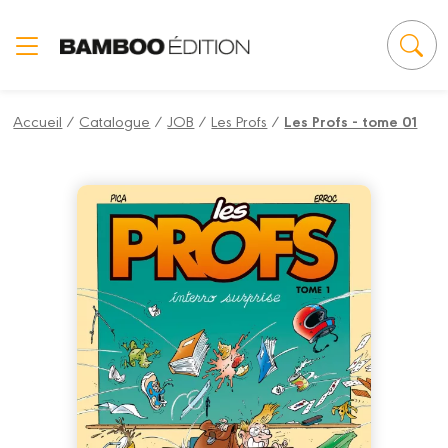
Panneau de gestion des cookies
Accueil
/
Catalogue
/
JOB
/
Les Profs
/
Les Profs - tome 01