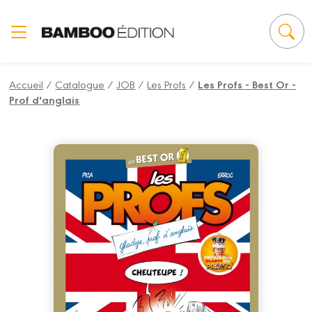
Panneau de gestion des cookies
Accueil
/
Catalogue
/
JOB
/
Les Profs
/
Les Profs - Best Or -
Prof d'anglais