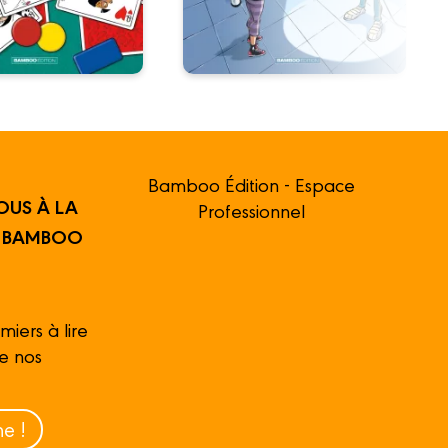
Bamboo Édition - Espace
OUS À LA
Professionnel
R BAMBOO
miers à lire
de nos
e !