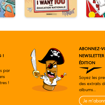
ABONNEZ-V
 !
NEWSLETTE
ÉDITION
s par
ans
Soyez les pre
tres !
des extraits 
albums...
Je m'abonn