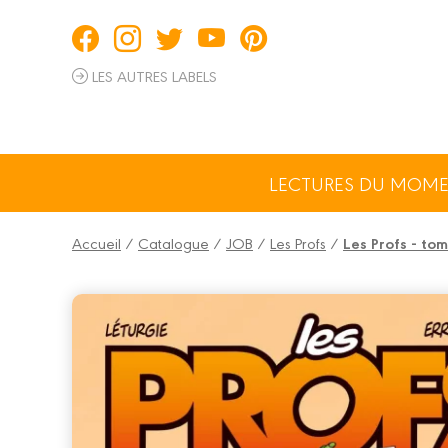
Panneau de gestion des cookies
LES AUTRES LABELS
LECTURES DU MOM
Accueil
/
Catalogue
/
JOB
/
Les Profs
/
Les Profs - to