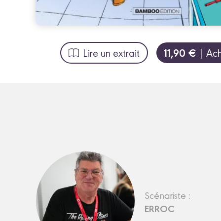
11,90 €
Lire un extrait
| Ach
Scénariste :
ERROC