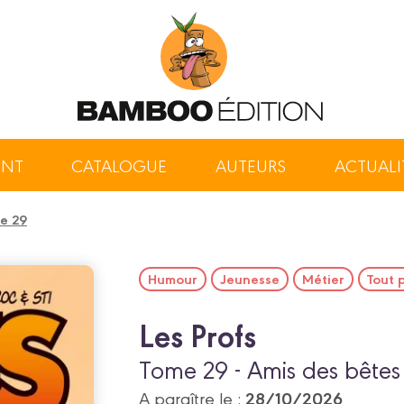
ENT
CATALOGUE
AUTEURS
ACTUALI
me 29
Humour
Jeunesse
Métier
Tout 
Les Profs
Tome 29 - Amis des bêtes
28/10/2026
A paraître le :