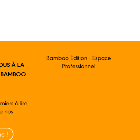
Bamboo Édition - Espace
OUS À LA
Professionnel
R BAMBOO
miers à lire
de nos
e !