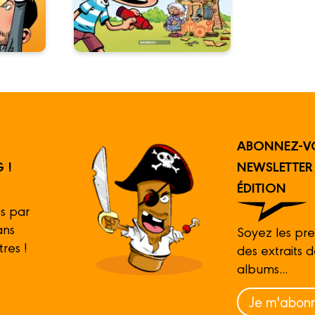
ABONNEZ-V
 !
NEWSLETTE
ÉDITION
s par
ans
Soyez les pre
tres !
des extraits 
albums...
Je m'abonn