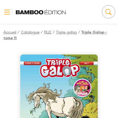
Panneau de gestion des cookies
Accueil
/
Catalogue
/
FILLE
/
Triple galop
/
Triple Galop -
tome 11