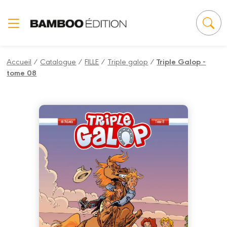
Panneau de gestion des cookies
Accueil
/
Catalogue
/
FILLE
/
Triple galop
/
Triple Galop -
tome 08