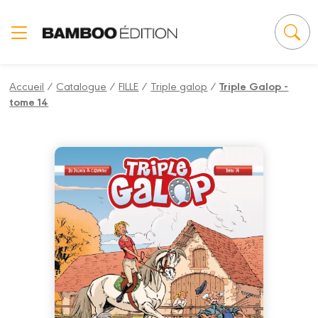
Panneau de gestion des cookies
Accueil
/
Catalogue
/
FILLE
/
Triple galop
/
Triple Galop -
tome 14