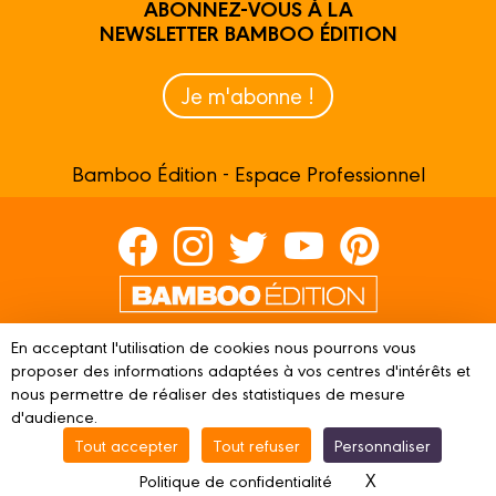
ABONNEZ-VOUS À LA
NEWSLETTER BAMBOO ÉDITION
Je m'abonne !
Bamboo Édition - Espace Professionnel
Contactez-nous
En acceptant l'utilisation de cookies nous pourrons vous
proposer des informations adaptées à vos centres d'intérêts et
Devenir partenaire
nous permettre de réaliser des statistiques de mesure
d'audience.
Tout accepter
Tout refuser
Personnaliser
© 2023 BAMBOO ÉDITION
Mentions légales
Conditions
X
Masquer le ba
Politique de confidentialité
d’utilisation
Vie privée
Gestion des cookies