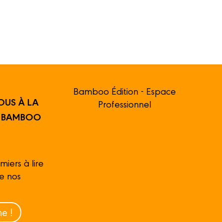
Bamboo Édition - Espace
OUS À LA
Professionnel
R BAMBOO
miers à lire
de nos
e !