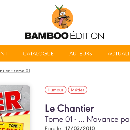
ENT
CATALOGUE
AUTEURS
ACTUALI
ntier - tome 01
Humour
Métier
Le Chantier
Tome 01 - ... N'avance pa
17/03/2010
Paru le :