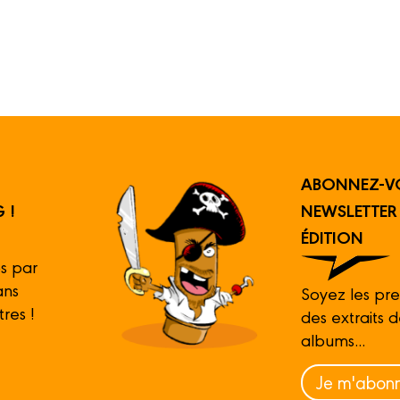
ABONNEZ-V
 !
NEWSLETTE
ÉDITION
s par
ans
Soyez les pre
tres !
des extraits 
albums...
Je m'abonn