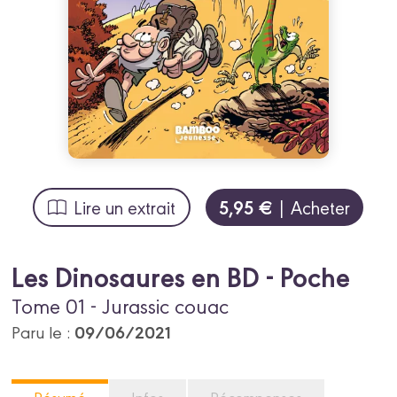
5,95 €
Lire un extrait
| Acheter
Les Dinosaures en BD - Poche
Tome 01 - Jurassic couac
09/06/2021
Paru le :
Résumé
Infos
Récompenses