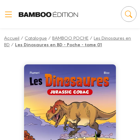
Panneau de gestion des cookies
Accueil
/
Catalogue
/
BAMBOO POCHE
/
Les Dinosaures en
BD
/
Les Dinosaures en BD - Poche - tome 01