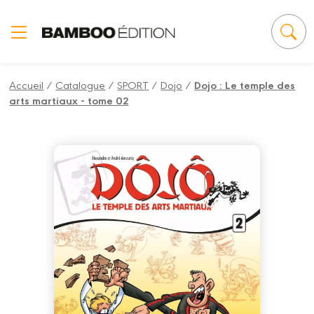
Panneau de gestion des cookies
Accueil
/
Catalogue
/
SPORT
/
Dojo
/
Dojo : Le temple des
arts martiaux - tome 02