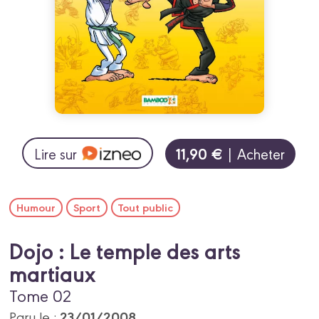
11,90 €
Lire sur
| Acheter
Humour
Sport
Tout public
Dojo : Le temple des arts
martiaux
Tome 02
23/01/2008
Paru le :