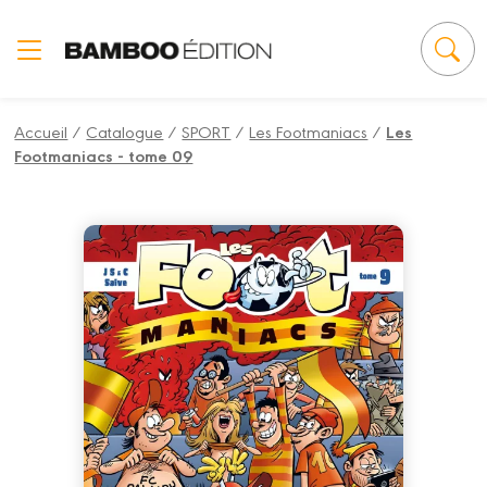
Panneau de gestion des cookies
Accueil
/
Catalogue
/
SPORT
/
Les Footmaniacs
/
Les
Footmaniacs - tome 09